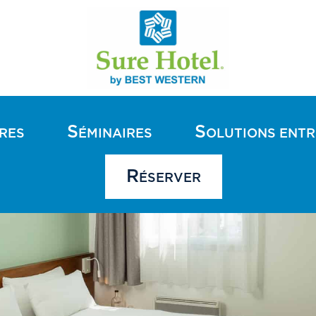
S
S
RES
ÉMINAIRES
OLUTIONS ENTR
R
ÉSERVER