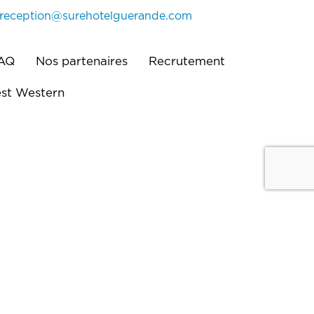
reception@surehotelguerande.com
AQ
Nos partenaires
Recrutement
st Western
étaire indépendant.
ue de confidentialité
Politique de cookies (UE)