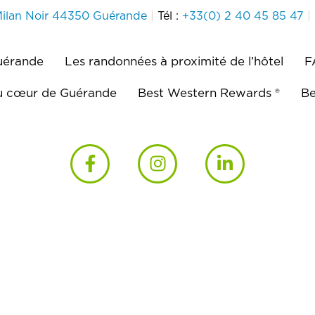
Milan Noir 44350 Guérande
|
Tél :
+33(0) 2 40 45 85 47
|
Guérande
Les randonnées à proximité de l’hôtel
F
au cœur de Guérande
Best Western Rewards ®
Be
nt BWH Hotels est individuellement exploité par un propri
par
Partner Web à Guérande
Mentions Légales
Politiq