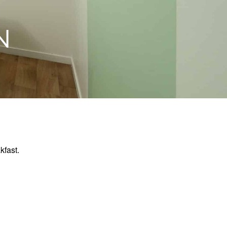
N
kfast.